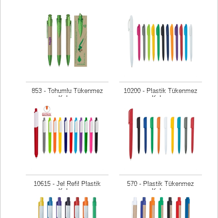
853 - Tohumlu Tükenmez
10200 - Plastik Tükenmez
Kalem
Kalem
Fiyat isteyiniz
Fiyat isteyiniz
10615 - Jel Refil Plastik
570 - Plastik Tükenmez
Kalem
Kalem
Fiyat isteyiniz
Fiyat isteyiniz