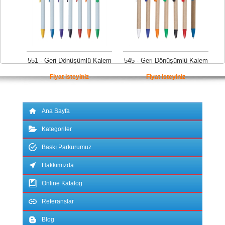
551 - Geri Dönüşümlü Kalem
545 - Geri Dönüşümlü Kalem
Fiyat isteyiniz
Fiyat isteyiniz
Ana Sayfa
Kategoriler
Baskı Parkurumuz
Hakkımızda
Online Katalog
Referanslar
Blog