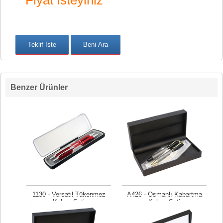
Fiyat İsteyiniz
Benzer Ürünler
1130 - Versatil Tükenmez
A426 - Osmanlı Kabartma
Kalem Seti
Kalem Seti
Fiyat isteyiniz
Fiyat isteyiniz