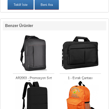
Benzer Ürünler
AR2003 - Promosyon Sırt
1 - Evrak Çantası
Çantası
625,00 TL
450,00 TL