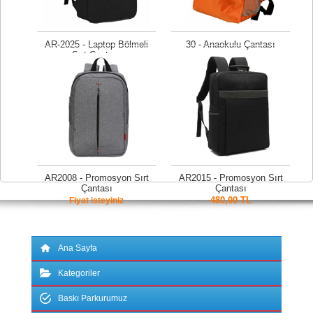
AR-2025 - Laptop Bölmeli
30 - Anaokulu Çantası
Sırt Çantası
630,00 TL
Fiyat isteyiniz
AR2008 - Promosyon Sırt
AR2015 - Promosyon Sırt
Çantası
Çantası
480,00 TL
Fiyat isteyiniz
Ana Sayfa
Kategoriler
Baskı Parkurumuz