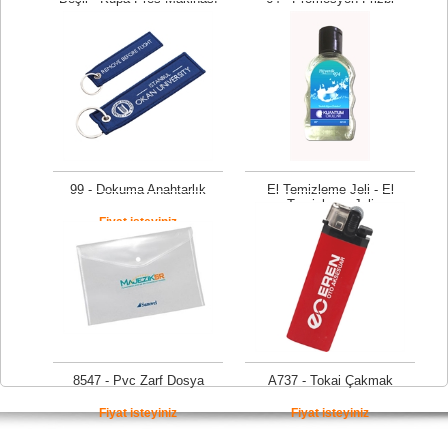
Fiyat isteyiniz
Fiyat isteyiniz
99 - Dokuma Anahtarlık
El Temizleme Jeli - El
Temizleme Jeli
Fiyat isteyiniz
Fiyat isteyiniz
8547 - Pvc Zarf Dosya
A737 - Tokai Çakmak
Fiyat isteyiniz
Fiyat isteyiniz