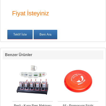
Fiyat İsteyiniz
Benzer Ürünler
Beşli - Kupa Pres Makinası
64 - Promosyon Frizbi