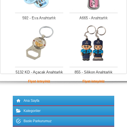
592 - Eva Anahtarlık
A665 - Anahtarlık
Fiyat isteyiniz
Fiyat isteyiniz
5132 KD - Açacak Anahtarlık
855 - Silikon Anahtarlık
Fiyat isteyiniz
Fiyat isteyiniz
Ana Sayfa
Kategoriler
Baskı Parkurumuz