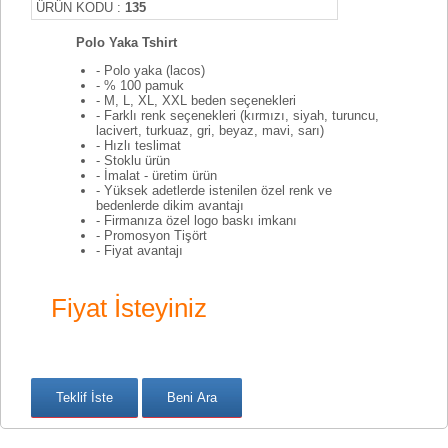
ÜRÜN KODU :
135
Polo Yaka Tshirt
- Polo yaka (lacos)
- % 100 pamuk
- M, L, XL, XXL beden seçenekleri
- Farklı renk seçenekleri (kırmızı, siyah, turuncu,
lacivert, turkuaz, gri, beyaz, mavi, sarı)
- Hızlı teslimat
- Stoklu ürün
- İmalat - üretim ürün
- Yüksek adetlerde istenilen özel renk ve
bedenlerde dikim avantajı
- Firmanıza özel logo baskı imkanı
- Promosyon Tişört
- Fiyat avantajı
Fiyat İsteyiniz