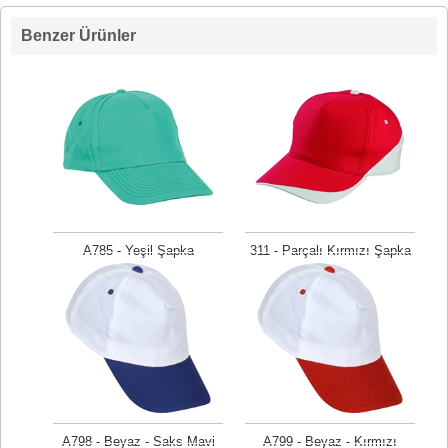
Benzer Ürünler
A785 - Yeşil Şapka
311 - Parçalı Kırmızı Şapka
Fiyat isteyiniz
Fiyat isteyiniz
A798 - Beyaz - Saks Mavi
A799 - Beyaz - Kırmızı