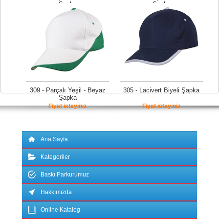
Şapka
Şapka
Fiyat isteyiniz
Fiyat isteyiniz
309 - Parçalı Yeşil - Beyaz
305 - Lacivert Biyeli Şapka
Şapka
Fiyat isteyiniz
Fiyat isteyiniz
Ana Sayfa
Kategoriler
Baskı Parkurumuz
Hakkımızda
Online Katalog