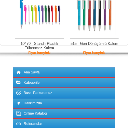
10470 - Standlı Plastik
515 - Geri Dönüşümlü Kalem
Tükenmez Kalem
Fiyat isteyiniz
Fiyat isteyiniz
Ana Sayfa
Kategoriler
Baskı Parkurumuz
Hakkımızda
Online Katalog
Referanslar