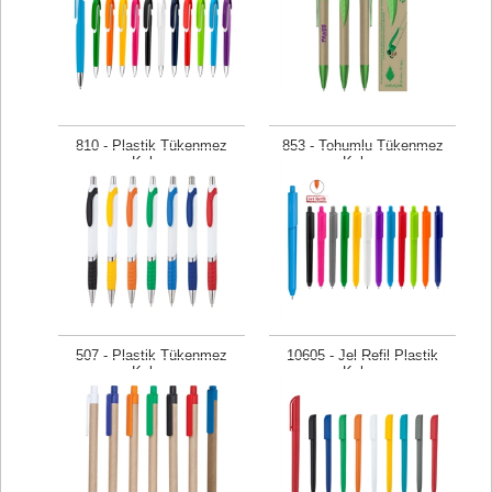
810 - Plastik Tükenmez
853 - Tohumlu Tükenmez
Kalem
Kalem
Fiyat isteyiniz
Fiyat isteyiniz
507 - Plastik Tükenmez
10605 - Jel Refil Plastik
Kalem
Kalem
Fiyat isteyiniz
Fiyat isteyiniz