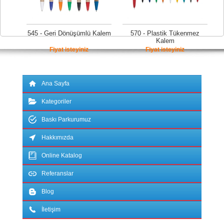
545 - Geri Dönüşümlü Kalem
570 - Plastik Tükenmez
Kalem
Fiyat isteyiniz
Fiyat isteyiniz
Ana Sayfa
Kategoriler
Baskı Parkurumuz
Hakkımızda
Online Katalog
Referanslar
Blog
İletişim