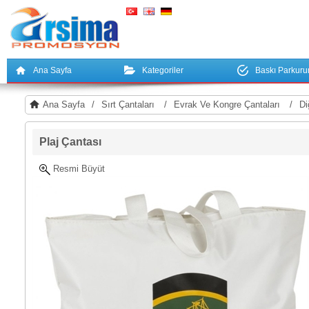
Ana Sayfa
Kategoriler
Baskı Parkur
Ana Sayfa
/
Sırt Çantaları
/
Evrak Ve Kongre Çantaları
/
Di
Plaj Çantası
Resmi Büyüt