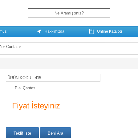
umuz
Hakkımızda
Online Katalog
ğer Çantalar
ÜRÜN KODU :
415
Plaj Çantası
Fiyat İsteyiniz