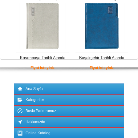
Fiyat isteyiniz
Fiyat isteyiniz
Kasımpaşa Tarihli Ajanda
Başakşehir Tarihli Ajanda
Fiyat isteyiniz
Fiyat isteyiniz
Ana Sayfa
Kategoriler
Baskı Parkurumuz
Hakkımızda
Online Katalog