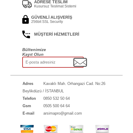
ADRESE TESLİM
Kusursuz Teslimat Sistemi
GÜVENLİ ALIŞVERİŞ
256bit SSL Security
MÜŞTERİ HİZMETLERİ
Bültenimize
Kayıt Olun
Adres
Kavaklı Mah. Orhangazi Cad. No:26
Beylikdüzü / İSTANBUL
Telefon
0850 532 50 64
Gsm
0505 500 64 64
E-mail
arsimapro@gmail.com