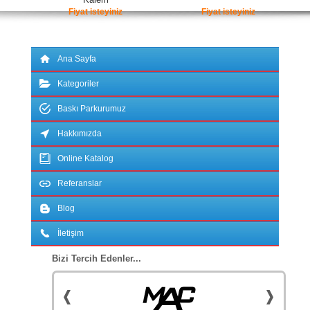
Fiyat isteyiniz
Fiyat isteyiniz
Ana Sayfa
Kategoriler
Baskı Parkurumuz
Hakkımızda
Online Katalog
Referanslar
Blog
İletişim
Bizi Tercih Edenler...