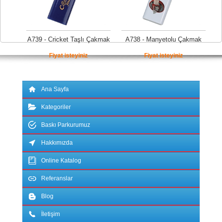
A739 - Cricket Taşlı Çakmak
A738 - Manyetolu Çakmak
Fiyat isteyiniz
Fiyat isteyiniz
Ana Sayfa
Kategoriler
Baskı Parkurumuz
Hakkımızda
Online Katalog
Referanslar
Blog
İletişim