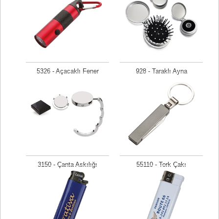
5326 - Açacaklı Fener
928 - Taraklı Ayna
Fiyat isteyiniz
Fiyat isteyiniz
3150 - Çanta Askılığı
55110 - Tork Çakı
Fiyat isteyiniz
Fiyat isteyiniz