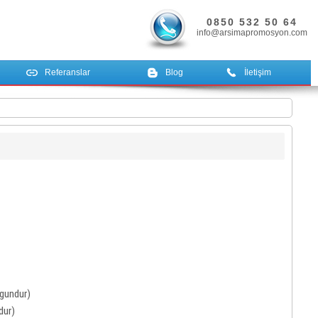
0850 532 50 64
info@arsimapromosyon.com
Referanslar
Blog
İletişim
ygundur)
dur)