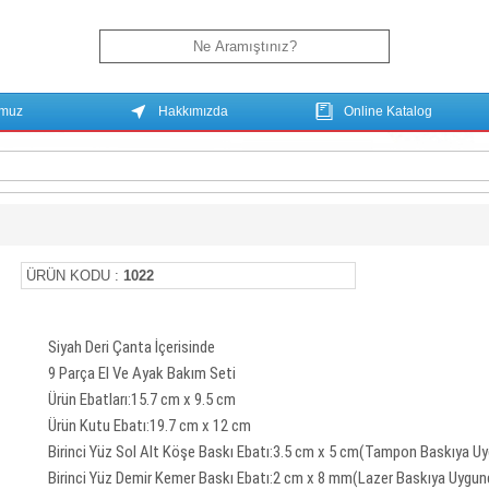
umuz
Hakkımızda
Online Katalog
ÜRÜN KODU :
1022
Siyah Deri Çanta İçerisinde
9 Parça El Ve Ayak Bakım Seti
Ürün Ebatları:15.7 cm x 9.5 cm
Ürün Kutu Ebatı:19.7 cm x 12 cm
Birinci Yüz Sol Alt Köşe Baskı Ebatı:3.5 cm x 5 cm(Tampon Baskıya U
Birinci Yüz Demir Kemer Baskı Ebatı:2 cm x 8 mm(Lazer Baskıya Uygun