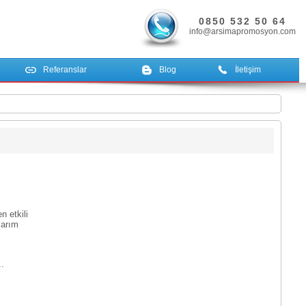
0850 532 50 64
info@arsimapromosyon.com
Referanslar
Blog
İletişim
n etkili
sarım
..