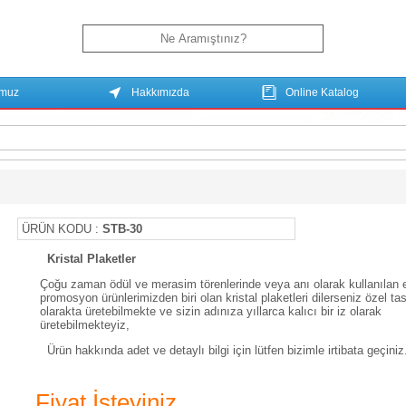
umuz
Hakkımızda
Online Katalog
ÜRÜN KODU :
STB-30
Kristal Plaketler
Çoğu zaman ödül ve merasim törenlerinde veya anı olarak kullanılan e
promosyon ürünlerimizden biri olan kristal plaketleri dilerseniz özel ta
olarakta üretebilmekte ve sizin adınıza yıllarca kalıcı bir iz olarak
üretebilmekteyiz,
Ürün hakkında adet ve detaylı bilgi için lütfen bizimle irtibata geçiniz
Fiyat İsteyiniz