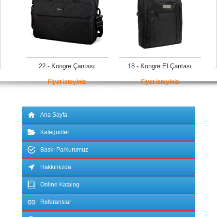
22 - Kongre Çantası
18 - Kongre El Çantası
Fiyat isteyiniz
Fiyat isteyiniz
Ana Sayfa
Kategoriler
Baskı Parkurumuz
Hakkımızda
Online Katalog
Referanslar