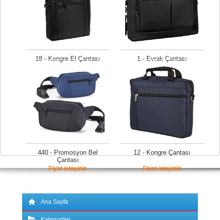
18 - Kongre El Çantası
1 - Evrak Çantası
450,00 TL
Fiyat isteyiniz
440 - Promosyon Bel
12 - Kongre Çantası
Çantası
Fiyat isteyiniz
Fiyat isteyiniz
Ana Sayfa
Kategoriler