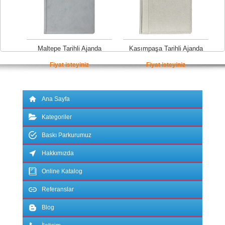
Maltepe Tarihli Ajanda
Kasımpaşa Tarihli Ajanda
Fiyat isteyiniz
Fiyat isteyiniz
Ana Sayfa
Kategoriler
Baskı Parkurumuz
Hakkımızda
Online Katalog
Referanslar
Blog