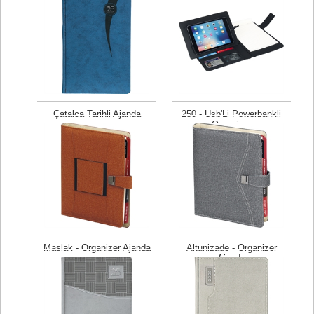
Çatalca Tarihli Ajanda
250 - Usb'Li Powerbankli
Organizer
Fiyat isteyiniz
Fiyat isteyiniz
Maslak - Organizer Ajanda
Altunizade - Organizer
Ajanda
Fiyat isteyiniz
Fiyat isteyiniz