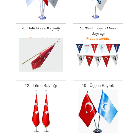
4 - Üçlü Masa Bayrağı
2 - Tekli Logolu Masa
Bayrağı
Fiyat isteyiniz
Fiyat isteyiniz
12 - Tören Bayrağı
10 - Üçgen Bayrak
Fiyat isteyiniz
Fiyat isteyiniz