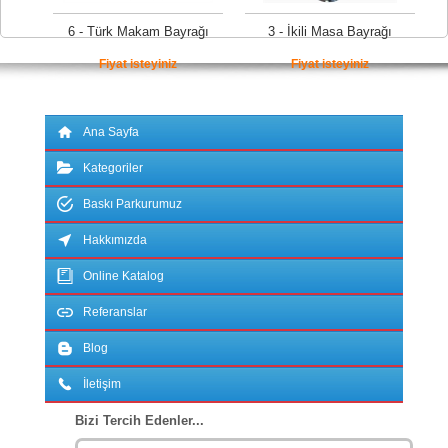
6 - Türk Makam Bayrağı
3 - İkili Masa Bayrağı
Fiyat isteyiniz
Fiyat isteyiniz
Ana Sayfa
Kategoriler
Baskı Parkurumuz
Hakkımızda
Online Katalog
Referanslar
Blog
İletişim
Bizi Tercih Edenler...