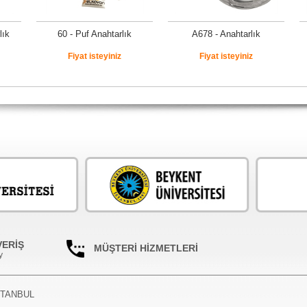
lık
60 - Puf Anahtarlık
A678 - Anahtarlık
Fiyat isteyiniz
Fiyat isteyiniz
VERİŞ
MÜŞTERİ HİZMETLERİ
y
İSTANBUL