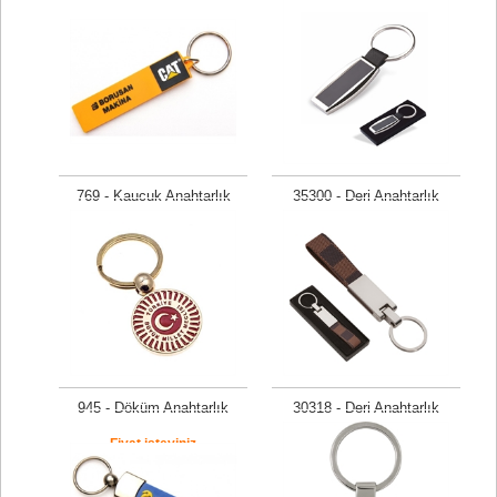
769 - Kaucuk Anahtarlık
35300 - Deri Anahtarlık
Fiyat isteyiniz
Fiyat isteyiniz
945 - Döküm Anahtarlık
30318 - Deri Anahtarlık
Fiyat isteyiniz
Fiyat isteyiniz