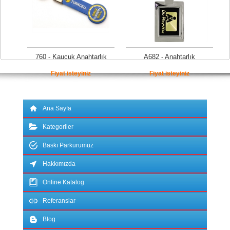
760 - Kaucuk Anahtarlık
A682 - Anahtarlık
Fiyat isteyiniz
Fiyat isteyiniz
Ana Sayfa
Kategoriler
Baskı Parkurumuz
Hakkımızda
Online Katalog
Referanslar
Blog