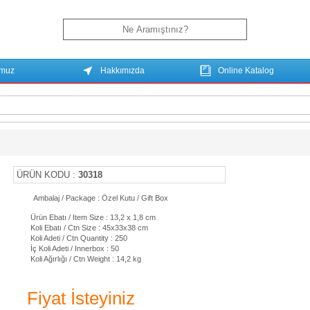
umuz
Hakkımızda
Online Katalog
ÜRÜN KODU :
30318
Ambalaj / Package : Özel Kutu / Gift Box
Ürün Ebatı / Item Size : 13,2 x 1,8 cm
Koli Ebatı / Ctn Size : 45x33x38 cm
Koli Adeti / Ctn Quantity : 250
İç Koli Adeti / Innerbox : 50
Koli Ağırlığı / Ctn Weight : 14,2 kg
Fiyat İsteyiniz