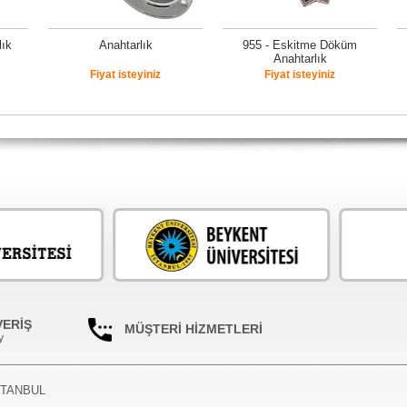
lık
Anahtarlık
955 - Eskitme Döküm
Anahtarlık
Fiyat isteyiniz
Fiyat isteyiniz
VERİŞ
MÜŞTERİ HİZMETLERİ
y
İSTANBUL