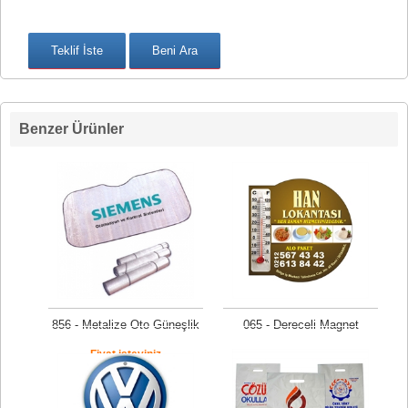
Benzer Ürünler
856 - Metalize Oto Güneşlik
065 - Dereceli Magnet
Fiyat isteyiniz
Fiyat isteyiniz