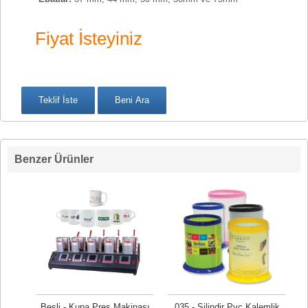
Fiyat İsteyiniz
Benzer Ürünler
Beşli - Kupa Pres Makinası
035 - Silindir Pvc Kalemlik