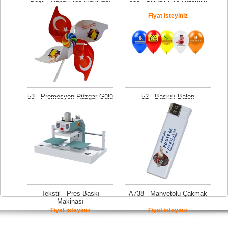
Fiyat isteyiniz
Fiyat isteyiniz
53 - Promosyon Rüzgar Gülü
52 - Baskılı Balon
Fiyat isteyiniz
Fiyat isteyiniz
Tekstil - Pres Baskı
A738 - Manyetolu Çakmak
Makinası
Fiyat isteyiniz
Fiyat isteyiniz