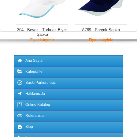
304 - Beyaz - Turkuaz Biyeli
A789 - Parçalı Şapka
Şapka
Fiyat isteyiniz
Fiyat isteyiniz
Ana Sayfa
Kategoriler
Baskı Parkurumuz
Hakkımızda
Online Katalog
Referanslar
Blog