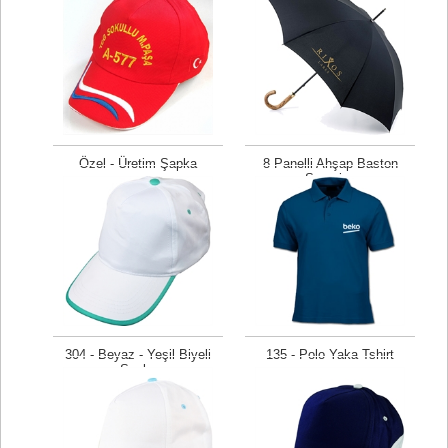
Özel - Üretim Şapka
8 Panelli Ahşap Baston
Şemsiye
Fiyat isteyiniz
Fiyat isteyiniz
304 - Beyaz - Yeşil Biyeli
135 - Polo Yaka Tshirt
Şapka
Fiyat isteyiniz
Fiyat isteyiniz