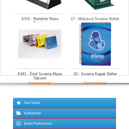
A342 - Bebekler Masa
17 - Mukavva Sıvama Notluk
Takvimi
Fiyat isteyiniz
Fiyat isteyiniz
A341 - Özel Sıvama Masa
10 - Sıvama Kapak Defter
Takvimi
Fiyat isteyiniz
Fiyat isteyiniz
Ana Sayfa
Kategoriler
Baskı Parkurumuz