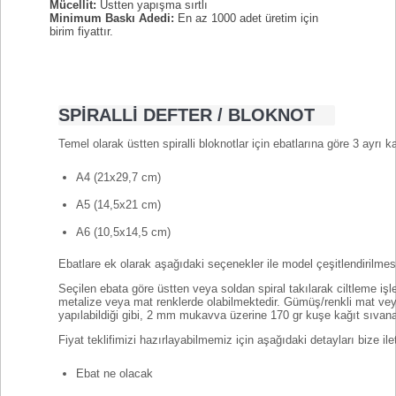
Mücellit:
Üstten yapışma sırtlı
Minimum Baskı Adedi:
En az 1000 adet üretim için
birim fiyattır.
SPİRALLİ DEFTER / BLOKNOT
Temel olarak üstten spiralli bloknotlar için ebatlarına göre 3 ayrı kat
A4 (21x29,7 cm)
A5 (14,5x21 cm)
A6 (10,5x14,5 cm)
Ebatlare ek olarak aşağıdaki seçenekler ile model çeşitlendirilmesi
Seçilen ebata göre üstten veya soldan spiral takılarak ciltleme işle
metalize veya mat renklerde olabilmektedir. Gümüş/renkli mat veya
yapılabildiği gibi, 2 mm mukavva üzerine 170 gr kuşe kağıt sıvana
Fiyat teklifimizi hazırlayabilmemiz için aşağıdaki detayları bize ile
Ebat ne olacak