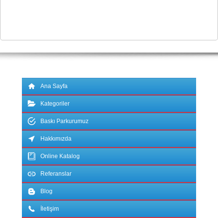
Ana Sayfa
Kategoriler
Baskı Parkurumuz
Hakkımızda
Online Katalog
Referanslar
Blog
İletişim